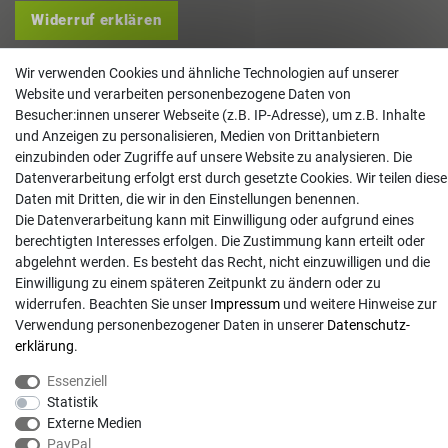
Widerruf erklären
Kontakt
Wir verwenden Cookies und ähnliche Technologien auf unserer
Website und verarbeiten personenbezogene Daten von
info@gartentechnik-hansen.de
Besucher:innen unserer Webseite (z.B. IP-Adresse), um z.B. Inhalte
0481 8565-0
und Anzeigen zu personalisieren, Medien von Drittanbietern
Mo. - Do. 08:00 - 17:00 | Fr. 8:00 - 15:00
einzubinden oder Zugriffe auf unsere Website zu analysieren. Die
Datenverarbeitung erfolgt erst durch gesetzte Cookies. Wir teilen diese
Anrufe aus dem dt. Festnetz zum Ortstarif, Preise aus dem Mobilfunknetz ggf.
Daten mit Dritten, die wir in den Einstellungen benennen.
abweichend (abhängig vom Provider).
Die Datenverarbeitung kann mit Einwilligung oder aufgrund eines
berechtigten Interesses erfolgen. Die Zustimmung kann erteilt oder
abgelehnt werden. Es besteht das Recht, nicht einzuwilligen und die
Einwilligung zu einem späteren Zeitpunkt zu ändern oder zu
widerrufen. Beachten Sie unser
Impressum
und weitere Hinweise zur
Verwendung personenbezogener Daten in unserer
Daten­schutz­
erklärung
.
Essenziell
Statistik
Externe Medien
PayPal