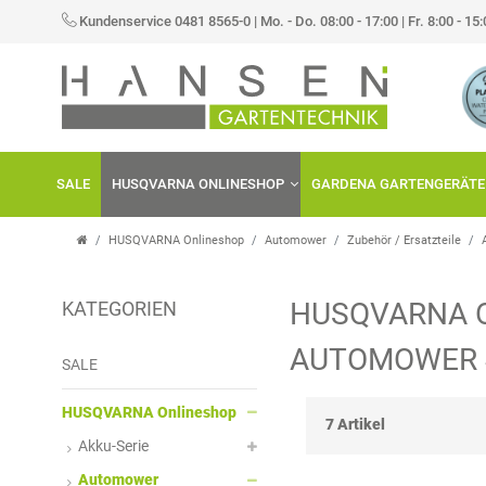
×
Kundenservice 0481 8565-0
|
Mo. - Do. 08:00 - 17:00 | Fr. 8:00 - 15
FILTER
K
H
A
E
SALE
HUSQVARNA ONLINESHOP
GARDENA GARTENGERÄTE
T
R
E
S
HUSQVARNA Onlineshop
Automower
Zubehör / Ersatzteile
G
T
HUSQVARNA 
KATEGORIEN
O
E
P
AUTOMOWER 
R
L
R
SALE
I
L
E
HUSQVARNA Onlineshop
7 Artikel
Akku-Serie
E
E
I
Automower