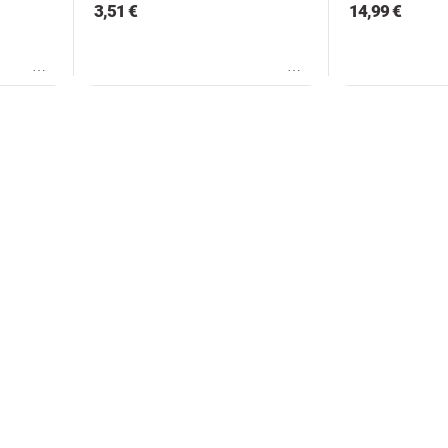
3,51 €
14,99 €
Wunschliste
Wunschliste