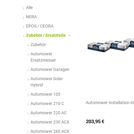
N
R
S
Alle
NERA
EPOS / CEORA
Zubehör / Ersatzteile
Zubehör
Automower
Ersatzmesser
Automower Garagen
Automower Solar
Hybrid
Automower 105
Automower Installation K
Automower 210 C
Automower 220 AC
203,95 €
Automower 230 ACX
Automower 260 ACX