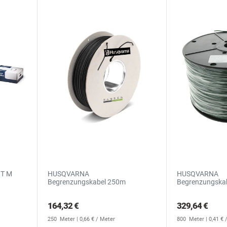
IT M
HUSQVARNA
HUSQVARNA
Begrenzungskabel 250m
Begrenzungska
164,32 €
329,64 €
250
Meter
| 0,66 € / Meter
800
Meter
| 0,41 €